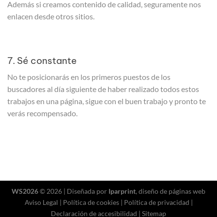
Además si creamos contenido de calidad, seguramente nos
enlacen desde otros sitios.
7. Sé constante
No te posicionarás en los primeros puestos de los
buscadores al día siguiente de haber realizado todos estos
trabajos en una página, sigue con el buen trabajo y pronto te
verás recompensado.
WS2026
© 2026 | Diseñada por
Iparprint
,
diseño de páginas web
Aviso Legal
|
Política de cookies
|
Política de privacidad
|
Declaración de accesibilidad
|
Sitemap