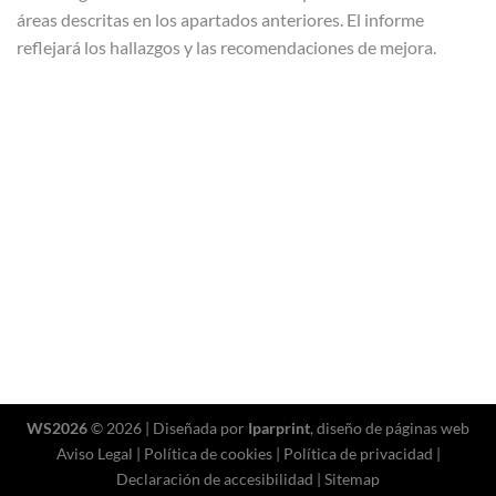
áreas descritas en los apartados anteriores. El informe
reflejará los hallazgos y las recomendaciones de mejora.
WS2026
© 2026 | Diseñada por
Iparprint
,
diseño de páginas web
Aviso Legal
|
Política de cookies
|
Política de privacidad
|
Declaración de accesibilidad
|
Sitemap