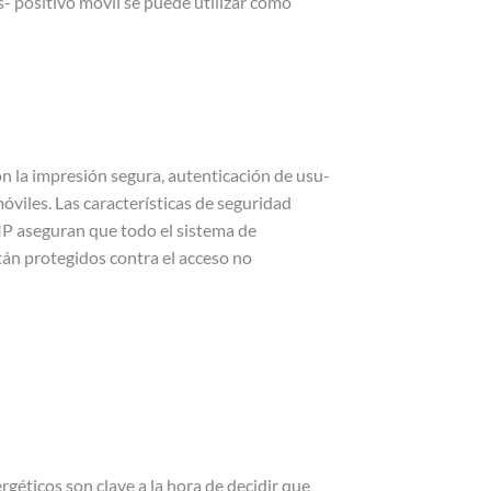
- positivo móvil se puede utilizar como
on la impresión segura, autenticación de usu-
óviles. Las características de seguridad
 IP aseguran que todo el sistema de
án protegidos contra el acceso no
rgéticos son clave a la hora de decidir que