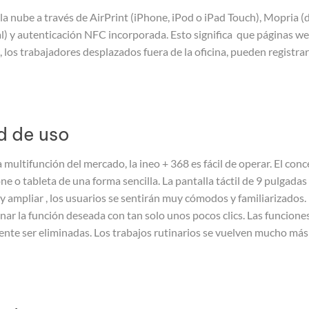
la nube a través de AirPrint (iPhone, iPod o iPad Touch), Mopria (
al) y autenticación NFC incorporada. Esto significa que páginas w
 los trabajadores desplazados fuera de la oficina, pueden registra
d de uso
multifunción del mercado, la ineo + 368 es fácil de operar. El conc
e o tableta de una forma sencilla. La pantalla táctil de 9 pulgada
ar y ampliar , los usuarios se sentirán muy cómodos y familiarizado
onar la función deseada con tan solo unos pocos clics. Las funcion
mente ser eliminadas. Los trabajos rutinarios se vuelven mucho más