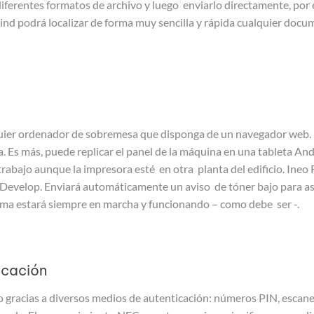
ferentes formatos de archivo y luego enviarlo directamente, por 
nd podrá localizar de forma muy sencilla y rápida cualquier docu
uier ordenador de sobremesa que disponga de un navegador web. El 
a. Es más, puede replicar el panel de la máquina en una tableta And
trabajo aunque la impresora esté en otra planta del edificio. Ine
 Develop. Enviará automáticamente un aviso de tóner bajo para as
ema estará siempre en marcha y funcionando – como debe ser -.
icación
o gracias a diversos medios de autenticación: números PIN, escaneo