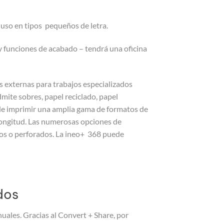
luso en tipos pequeños de letra.
 funciones de acabado – tendrá una oficina
 externas para trabajos especializados
mite sobres, papel reciclado, papel
ede imprimir una amplia gama de formatos de
 longitud. Las numerosas opciones de
dos o perforados. La ineo+ 368 puede
dos
ales. Gracias al Convert + Share, por