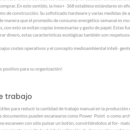
mprar. En este sentido, la ineo+ 368 establece estándares en efici
epto de construcción. Su sofisticado hardware y varias medidas de 
de manera que el promedio de consumo energético semanal es muy
s, con esto se evitan copias innecesarias y gasto de papel. Estas f
rar dinero, estas características ecológicas también son respetuo
bajos costes operativos y el concepto medioambiental inteli- gent
s positivo para su organización!
e trabajo
tiles para reducir la cantidad de trabajo manual en la producción
. Los documentos pueden escanearse como Power Point o como arc
e escaneen con sólo pulsar un botón, convirtiéndolos al for- mat