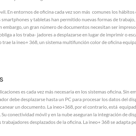
óvil. En entornos de oficina cada vez son más comunes los hábitos 
smartphones y tabletas han permitido nuevas formas de trabajo, p
Sin embargo, un gran número de documentos necesitan ser impres
bliga a los traba- jadores a desplazarse en lugar de imprimir o e
 trae la ineo+ 368, un sistema multifunción color de oficina equi
s
icaciones es cada vez más necesaria en los sistemas oficina. Sin em
jador debe desplazarse hasta un PC para procesar los datos del dis
anear un documento. La ineo+368, por el contrario, está equipada
Su conectividad móvil y en la nube aseguran la integración de dis
 trabajadores desplazados de la oficina. La ineo+ 368 se adapta pe