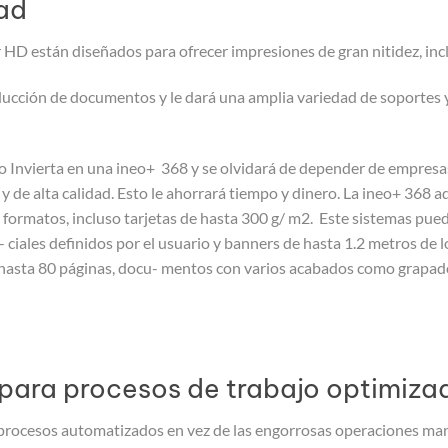
dad
r HD están diseñados para ofrecer impresiones de gran nitidez, inc
ucción de documentos y le dará una amplia variedad de soportes y
 Invierta en una ineo+ 368 y se olvidará de depender de empresas
 de alta calidad. Esto le ahorrará tiempo y dinero. La ineo+ 368 ad
 formatos, incluso tarjetas de hasta 300 g/ m2. Este sistemas pu
ciales definidos por el usuario y banners de hasta 1.2 metros de
e hasta 80 páginas, docu- mentos con varios acabados como grapa
s para procesos de trabajo optimiza
procesos automatizados en vez de las engorrosas operaciones manu