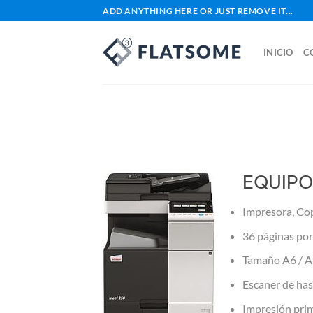
Saltar
ADD ANYTHING HERE OR JUST REMOVE IT...
al
contenido
INICIO
C
EQUIPO
Impresora, Cop
36 páginas por
Tamaño A6 / A
Escaner de has
Impresión prim