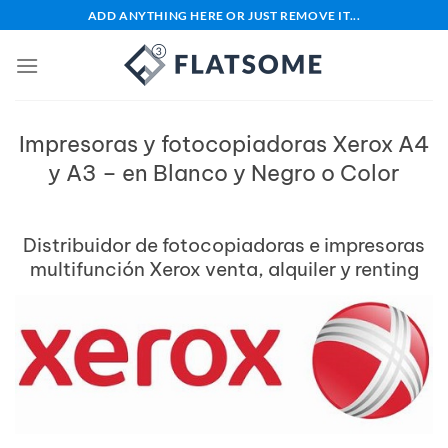
Saltar
ADD ANYTHING HERE OR JUST REMOVE IT...
al
contenido
Impresoras y fotocopiadoras Xerox A4
y A3 – en Blanco y Negro o Color
Distribuidor de fotocopiadoras e impresoras
multifunción Xerox venta, alquiler y renting