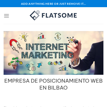
Saltar
ADD ANYTHING HERE OR JUST REMOVE IT...
al
contenido
EMPRESA DE POSICIONAMIENTO WEB
EN BILBAO