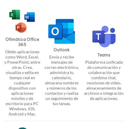
Ofimática Office
365
Outlook
Obtén aplicaciones
Teams
como Word, Excel,
Envía y recibe
y PowerPoint, entre
mensajes de
Plataforma unificada
otras. Crea,
correo electrónico,
de comunicación y
visualiza y edita en
administra tu
colaboración que
tiempo real en
calendario,
combina chat,
cualquier
almacena nombres
reuniones de vídeo,
dispositivo con
y números de los
almacenamiento de
aplicaciones
contactos y realiza
archivos e integración
móviles y de
un seguimiento de
de aplicaciones.
escritorio para PC
tus tareas.
Windows, iOS,
Android y Mac.