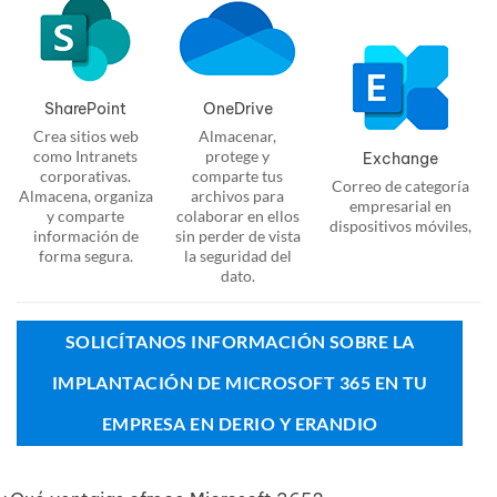
SharePoint
OneDrive
Crea sitios web
Almacenar,
como Intranets
protege y
Exchange
corporativas.
comparte tus
Correo de categoría
Almacena, organiza
archivos para
empresarial en
y comparte
colaborar en ellos
dispositivos móviles,
información de
sin perder de vista
forma segura.
la seguridad del
dato.
SOLICÍTANOS INFORMACIÓN SOBRE LA
IMPLANTACIÓN DE MICROSOFT 365 EN TU
EMPRESA EN DERIO Y ERANDIO