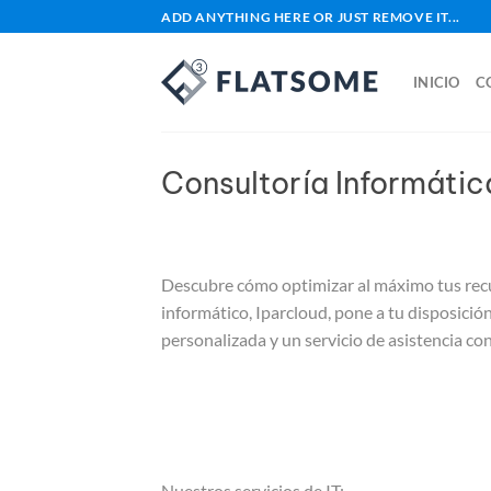
Saltar
ADD ANYTHING HERE OR JUST REMOVE IT...
al
contenido
INICIO
C
Consultoría Informáti
Descubre cómo optimizar al máximo tus recur
informático, Iparcloud, pone a tu disposic
personalizada y un servicio de asistencia c
Nuestros servicios de IT: