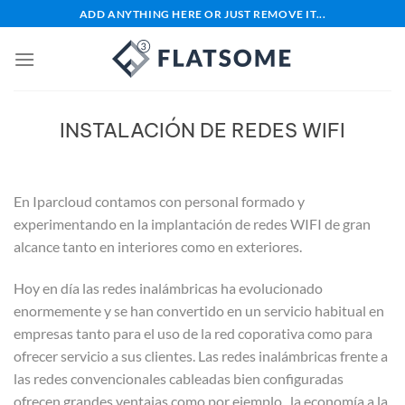
Saltar
ADD ANYTHING HERE OR JUST REMOVE IT...
al
contenido
INSTALACIÓN DE REDES WIFI
En Iparcloud contamos con personal formado y
experimentando en la implantación de redes WIFI de gran
alcance tanto en interiores como en exteriores.
Hoy en día las redes inalámbricas ha evolucionado
enormemente y se han convertido en un servicio habitual en
empresas tanto para el uso de la red coporativa como para
ofrecer servicio a sus clientes. Las redes inalámbricas frente a
las redes convencionales cableadas bien configuradas
ofrecen grandes ventajas como por ejemplo , la economía a la