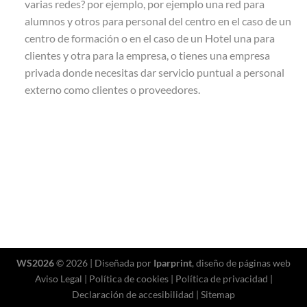
varias redes? por ejemplo, por ejemplo una red para
alumnos y otros para personal del centro en el caso de un
centro de formación o en el caso de un Hotel una para
clientes y otra para la empresa, o tienes una empresa
privada donde necesitas dar servicio puntual a personal
externo como clientes o proveedores.
WS2026
© 2026 | Diseñada por
Iparprint
,
diseño de páginas web
Aviso Legal
|
Política de cookies
|
Política de privacidad
|
Declaración de accesibilidad
|
Sitemap