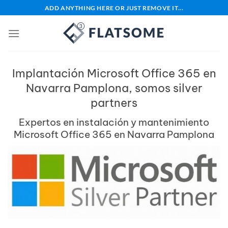
Saltar
ADD ANYTHING HERE OR JUST REMOVE IT...
al
contenido
Implantación Microsoft Office 365 en
Navarra Pamplona, somos silver
partners
Expertos en instalación y mantenimiento
Microsoft Office 365 en Navarra Pamplona