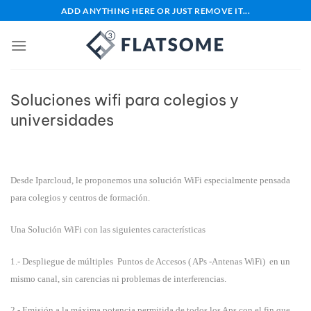
Saltar
ADD ANYTHING HERE OR JUST REMOVE IT...
al
contenido
Soluciones wifi para colegios y
universidades
Desde Iparcloud, le proponemos una solución WiFi especialmente pensada
para colegios y centros de formación.
Una Solución WiFi con las siguientes características
1.- Despliegue de múltiples Puntos de Accesos ( APs -Antenas WiFi) en un
mismo canal, sin carencias ni problemas de interferencias.
2.- Emisión a la máxima potencia permitida de todos los Aps con el fin que