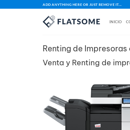
Saltar
ADD ANYTHING HERE OR JUST REMOVE IT...
al
contenido
INICIO
C
Renting de Impresoras 
Venta y Renting de imp