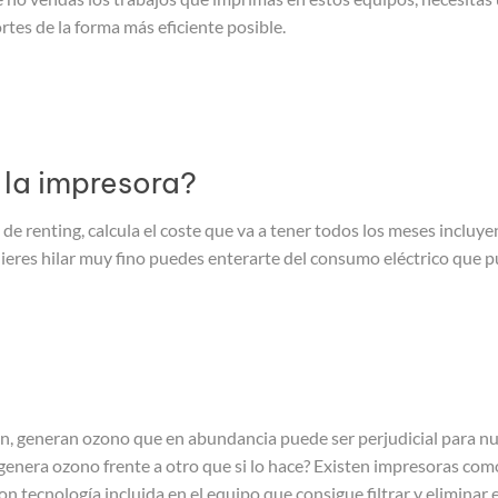
rtes de la forma más eficiente posible.
 la impresora?
 de renting, calcula el coste que va a tener todos los meses incluye
 quieres hilar muy fino puedes enterarte del consumo eléctrico que
, generan ozono que en abundancia puede ser perjudicial para nue
genera ozono frente a otro que si lo hace? Existen impresoras co
 tecnología incluida en el equipo que consigue filtrar y eliminar e