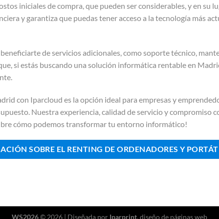
 costos iniciales de compra, que pueden ser considerables, y en su 
inanciera y garantiza que puedas tener acceso a la tecnología más ac
 beneficiarte de servicios adicionales, como soporte técnico, mant
í que, si estás buscando una solución informática rentable en Madri
nte.
Madrid con Iparcloud es la opción ideal para empresas y emprend
upuesto. Nuestra experiencia, calidad de servicio y compromiso c
cubre cómo podemos transformar tu entorno informático!
MACIÓN SOBRE EL RENTING DE ORDENADORES Y PORTÁT
WS2026
© 2026 | Diseñada por
Iparprint
,
diseño de páginas web