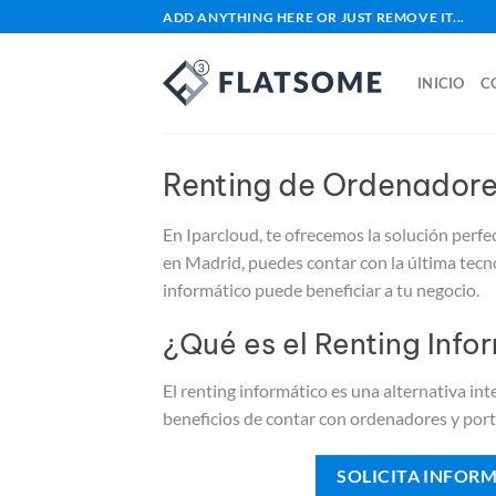
Saltar
ADD ANYTHING HERE OR JUST REMOVE IT...
al
contenido
INICIO
C
Renting de Ordenadores
En Iparcloud, te ofrecemos la solución perf
en Madrid, puedes contar con la última tecno
informático puede beneficiar a tu negocio.
¿Qué es el Renting Info
El renting informático es una alternativa int
beneficios de contar con ordenadores y portát
SOLICITA INFOR