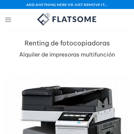
Saltar
ADD ANYTHING HERE OR JUST REMOVE IT...
al
contenido
Renting de fotocopiadoras
Alquiler de impresoras multifunción