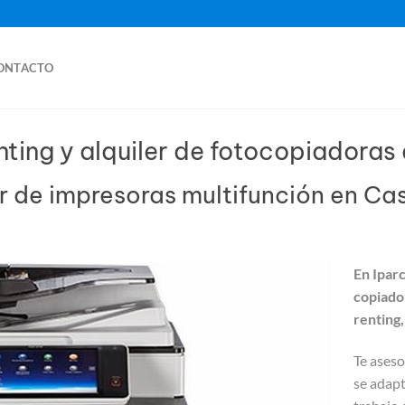
ONTACTO
enting y alquiler de fotocopiadoras 
r de impresoras multifunción en Cas
En Ipar
copiador
renting,
Te ases
se adapt