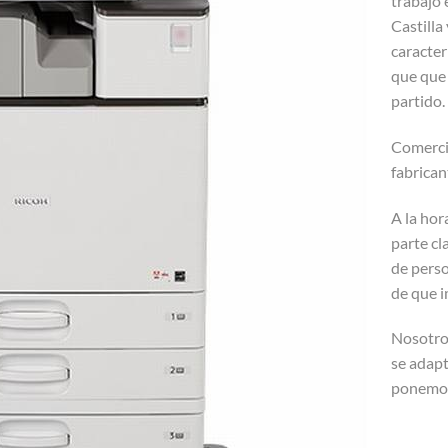
trabajo 
Castilla
caracter
que que
partido.
Comerci
fabricant
A la hor
parte cl
de perso
de que 
Nosotro
se adapt
ponemos