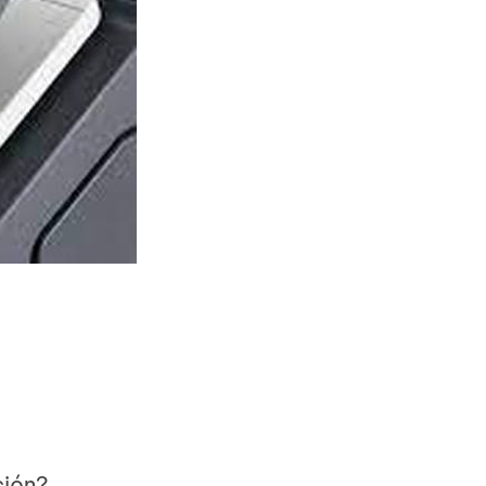
ción?