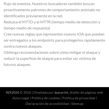
flujo de eventos. Nuestros buscadores también buscan
proactivamente patrones de comportamiento anómalo no
identificados previamente en la red.
Reduzca el MTTD y el MTTR (tiempo medio de detección y
tiempo medio de respuesta)
Cree nuevas reglas que representen nuevos IOA que puedan
ser entregados a los endpoints para protegerlos rápidamente
contra nuevos ataques.
Obtenga recomendaciones sobre cómo mitigar el ataque y
reducir la superficie de ataque para evitar ser víctima de
futuros ataques.
WS2026
© 2026 | Diseñada por
Iparprint
,
diseño de páginas web
Aviso Legal
|
Política de cookies
|
Política de privacidad
|
Declaración de accesibilidad
|
Sitemap