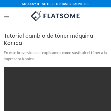
Saltar
ADD ANYTHING HERE OR JUST REMOVE IT...
al
contenido
Tutorial cambio de tóner máquina
Konica
En este breve video os explicamos como sustituir el tóner a la
impresora Konica