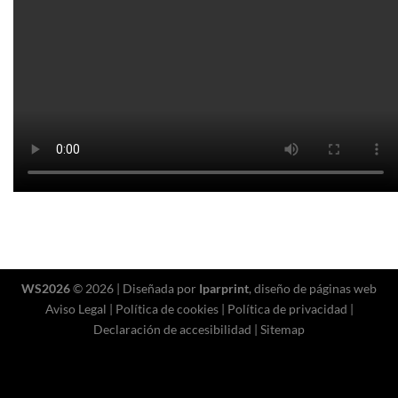
WS2026
© 2026 | Diseñada por
Iparprint
,
diseño de páginas web
Aviso Legal
|
Política de cookies
|
Política de privacidad
|
Declaración de accesibilidad
|
Sitemap