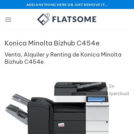
Saltar
ADD ANYTHING HERE OR JUST REMOVE IT...
al
contenido
Konica Minolta Bizhub C454e
Venta, Alquiler y Renting de Konica Minolta
Bizhub C454e
En
Iparcloud