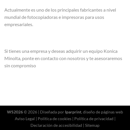
Actualmente es uno de los principales fabricantes a nivel
mundial de fotocopiadoras e impresoras para usos
empresariales.
Si tienes una empresa y deseas adquirir un equipo Konica
Minolta, ponte en contacto con nosotros y te asesoraremos
sin compromiso
WS2026
© 2026 | Diseñada por
Iparprint
,
diseño de páginas web
Aviso Legal
|
Política de cookies
|
Política de privacidad
|
Declaración de accesibilidad
|
Sitemap