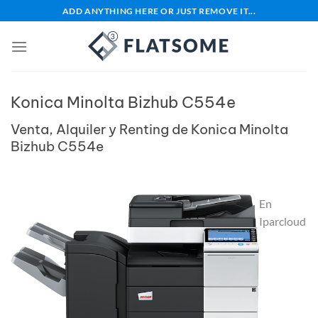
Saltar
ADD ANYTHING HERE OR JUST REMOVE IT...
al
contenido
Konica Minolta Bizhub C554e
Venta, Alquiler y Renting de Konica Minolta
Bizhub C554e
En
Iparcloud