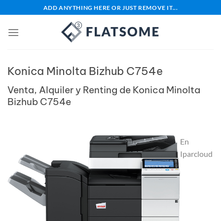
Saltar
ADD ANYTHING HERE OR JUST REMOVE IT...
al
contenido
Konica Minolta Bizhub C754e
Venta, Alquiler y Renting de Konica Minolta
Bizhub C754e
En
Iparcloud