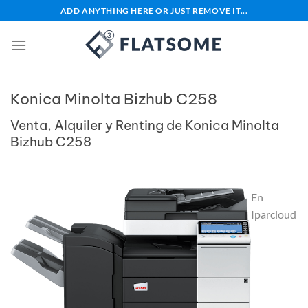
Saltar
ADD ANYTHING HERE OR JUST REMOVE IT...
al
contenido
Konica Minolta Bizhub C258
Venta, Alquiler y Renting de Konica Minolta
Bizhub C258
En
Iparcloud