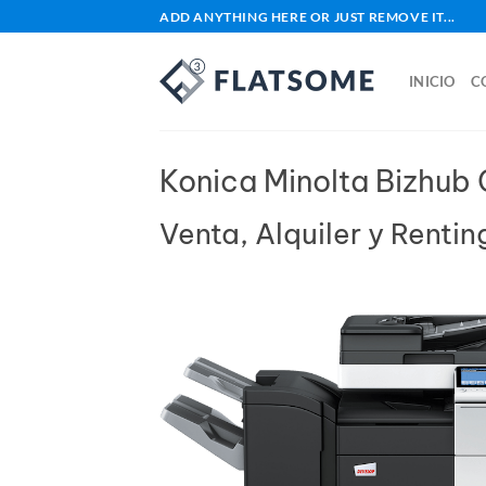
Saltar
ADD ANYTHING HERE OR JUST REMOVE IT...
al
contenido
INICIO
C
Konica Minolta Bizhub
Venta, Alquiler y Renti