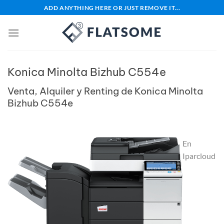
Saltar
ADD ANYTHING HERE OR JUST REMOVE IT...
al
contenido
Konica Minolta Bizhub C554e
Venta, Alquiler y Renting de Konica Minolta
Bizhub C554e
En
Iparcloud